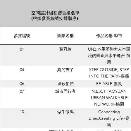
空間設計組初審晉級名單
(根據參賽編號安排順序)
參賽編號
團隊名稱
作品名稱-縣市
01
葉冠伶
UNZIP-重塑聯大人本環
境的垂直與水平縫合-苗
栗
04
真的吉了
STEP OUTSIDE, STEP
INTO THE PARK-嘉義
06
里欸伯們
RE-ABLE-嘉義
07
城市同行者
N.E.X.T TAOYUAN
URBAN WALKABLE
NETWORK-桃園
10
做牛做馬
Connecting
Lines,Creating Life -嘉
義