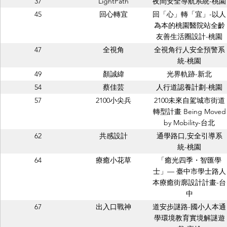
37
LightPath
夜間安全導航系統-桃園
45
回心轉宜
回「心」轉「宜」-以人
為本的桃園醫院站全齡
友善生活圈設計-桃園
47
全視角
全視角行人安全預警系
統-桃園
49
顏誠緯
光界軌跡-新北
54
蔡佳芸
人行道認養計劃-桃園
57
2100小尖兵
2100未來自駕城市街道
轉型計畫 Being Moved
by Mobility-台北
62
共感設計
通學路口,安全引導系
統-桃園
64
療癒小花草
「癒光四季・智匯學
士」— 臺中市學士路人
本療癒街廓設計計畫-台
中
67
出入口戰神
道安步謎路-國小人本通
學環境教育實境解謎遊