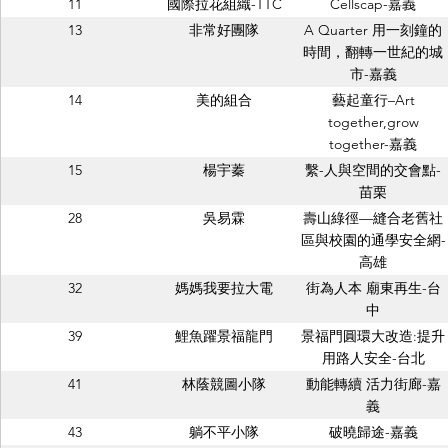
11
國際拉花組織-TTC
Cellscap-嘉義
13
非常好團隊
A Quarter 用一刻鐘的
時間，翻轉一世紀的城
市-嘉義
14
美的組合
藝起童行–Art
together,grow
together-嘉義
15
楊宇蓁
繫-人與空間的交會點-
苗栗
28
吳易霖
壽山綠徑—縫合老舊社
區與校園的通學安全網-
高雄
32
媽媽我要拉大電
街為人本 廟東再生-台
中
39
鯉魚躍景福龍門
景福門圓環大改造:提升
用路人安全-台北
41
林蔭競圖小隊
動能轉續 活力街廊-嘉
義
43
躺不平小隊
破曉歸途-嘉義