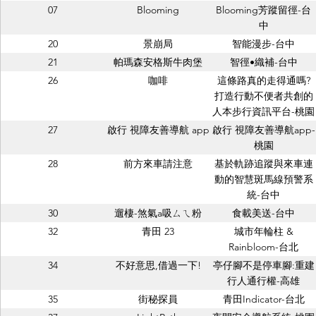
07
Blooming
Blooming芳蹤留徑-台
中
20
景崩局
智能漫步-台中
21
帕瑪森安格斯牛肉堡
智徑•織補-台中
26
咖啡
這條路真的走得通嗎?
打造行動不便者共創的
人本步行資訊平台-桃園
27
啟行 視障友善導航 app
啟行 視障友善導航app-
桃園
28
前方來車請注意
基於軌跡追蹤與來車連
動的智慧斑馬線預警系
統-台中
30
遛棲-煞氣a吸ㄙㄟ粉
食載美送-台中
32
青田 23
城市年輪柱 &
Rainbloom-台北
34
不好意思,借過一下!
亭仔腳不是停車腳:重建
行人通行權-高雄
35
街秘探員
青田Indicator-台北