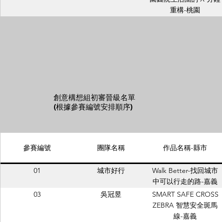
重構-桃園
創意構想組初審晉級名單
(根據參賽編號安排順序)
參賽編號
團隊名稱
作品名稱-縣市
01
城市好行
Walk Better-找回城市
中可以行走的路-嘉義
03
吳冠昱
SMART SAFE CROSS
ZEBRA 智慧安全斑馬
線-嘉義