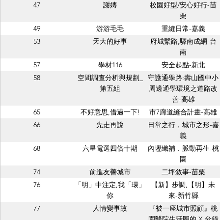
47
謝嫥
校園好型/安心好行-苗
栗
49
游游毛毛
重縫日常-嘉義
53
天大的好事
府城繫路,驛南成網-台
南
57
學材116
安全起點-新北
58
空間調查分析與規劃_
守護通學路:壽山國中小
第五組
周邊通學環境之道路改
善-高雄
65
不好意思,借過一下!
市7廊道縫合計畫-高雄
66
先走再說
日常之行，城市之形-嘉
義
68
六星電選四倍十期
內壢織補．脈動再生-桃
園
74
前進友善城市
二坪敘事-苗栗
76
「明」中注定,我「環」
【新】步調,【明】未
你
來-新竹縣
77
人情變事故
『被一座城市照顧』桃
園醫院生活圈的 X 分鐘